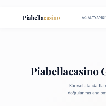
Piabella
casino
AĞ ALTYAPISI
Piabellacasino 
Küresel standartlar
doğrulanmış ana omur