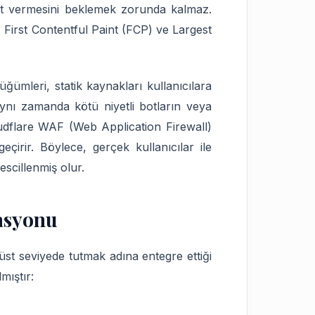
yanıt vermesini beklemek zorunda kalmaz.
First Contentful Paint (FCP) ve Largest
mleri, statik kaynakları kullanıcılara
ynı zamanda kötü niyetli botların veya
oudflare WAF (Web Application Firewall)
çirir. Böylece, gerçek kullanıcılar ile
escillenmiş olur.
zasyonu
n üst seviyede tutmak adına entegre ettiği
mıştır: