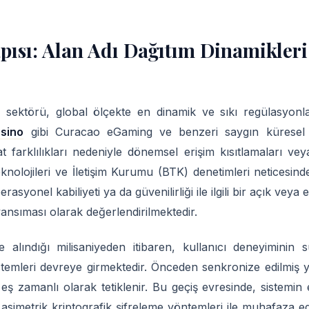
apısı: Alan Adı Dağıtım Dinamikler
g sektörü, global ölçekte en dinamik ve sıkı regülasyonl
asino
gibi Curacao eGaming ve benzeri saygın küresel ot
farklılıkları nedeniyle dönemsel erişim kısıtlamaları veya 
eknolojileri ve İletişim Kurumu (BTK) denetimleri neticesin
erasyonel kabiliyeti ya da güvenilirliği ile ilgili bir açık 
ansıması olarak değerlendirilmektedir.
alındığı milisaniyeden itibaren, kullanıcı deneyiminin s
 sistemleri devreye girmektedir. Önceden senkronize edilmiş
 eş zamanlı olarak tetiklenir. Bu geçiş evresinde, sistemin
simetrik kriptografik şifreleme yöntemleri ile muhafaza ed