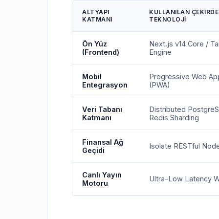
ALTYAPI
KULLANILAN ÇEKIRD
KATMANI
TEKNOLOJI
Ön Yüz
Next.js v14 Core / Ta
(Frontend)
Engine
Mobil
Progressive Web Ap
Entegrasyon
(PWA)
Veri Tabanı
Distributed Postgre
Katmanı
Redis Sharding
Finansal Ağ
Isolate RESTful Nod
Geçidi
Canlı Yayın
Ultra-Low Latency
Motoru