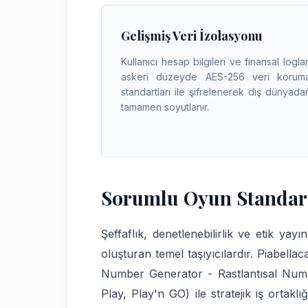
Gelişmiş Veri İzolasyonu
Kullanıcı hesap bilgileri ve finansal loglar
askeri düzeyde AES-256 veri korum
standartları ile şifrelenerek dış dünyada
tamamen soyutlanır.
Sorumlu Oyun Standartl
Şeffaflık, denetlenebilirlik ve etik yay
oluşturan temel taşıyıcılardır. Piabel
Number Generator - Rastlantısal Numar
Play, Play'n GO) ile stratejik iş ortakl